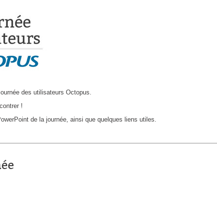
CI
Collaboration
Comment nous joindre
Configuration
Configuration EntraID
Configurations
journée des utilisateurs Octopus.
Coup de coeur
contrer !
courriel smtp email
owerPoint de la journée, ainsi que quelques liens utiles.
Dépannage
En construction
Entra
née
EntraID
Équipes non TI
État des services / Status
externe