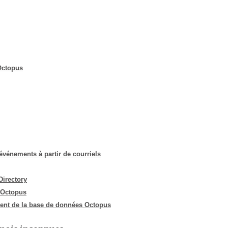
interéquipe
Interne
ITIL®
Journée Utilisateurs Octopus
Octopus
JUO
KB
Locaux
Loi25 Quebec Sécurité
M'inscrire au service
MailIntegration
'événements à partir de courriels
Mobile Octopus
Directory
niveaux
 Octopus
Notes de version
ent de la base de données Octopus
Octopus 5
Octopus 7