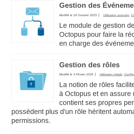
Gestion des Événeme
interéquipe
Modifié le
24 Octobre 2025
Utilisation avancée
,
Co
Interne
Le module de gestion de
ITIL®
Octopus pour faire la réc
Journée Utilisa
en charge des événeme
JUO
KB
Locaux
Gestion des rôles
Loi25 Quebec S
Modifié le
3 Février 2026
Utilisation initiale
,
Config
M'inscrire au se
La notion de rôles facil
MailIntegration
à Octopus et en assure 
Mobile Octopus
contient ses propres per
niveaux
possèdent plus d'un rôle héritent auto
Notes de versio
permissions.
Octopus 5
Octopus 7