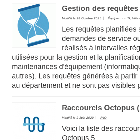
Gestion des requêtes 
Outils d'adminis
permissions
Modifié le
24 Octobre 2025
Équipes non TI
,
Utilis
Portail Web
Les requêtes planifiées 
Rapports & Stat
demandes de service ou
Relations
réalisés à intervalles ré
requêtes génér
utilisées pour la gestion et la planificat
Résolution
maintenances d'équipement (informatique
rôles
autres). Les requêtes générées à partir 
service
au département et ne sont pas visibles pa
sites
SLA
Raccourcis Octopus (
SR
Modifié le
2 Juin 2020
FAQ
Suivi
Voici la liste des racco
suivi par
Octopus 5.
suivi principal