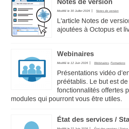
Notes de version
CI
Modifié le
30 Juillet 2026
Notes de version
Collaboration
L'article Notes de versi
Comment nous j
ajoutées à Octopus et li
Configuration
Configuration E
Configurations
Webinaires
Coup de coeur
Modifié le
12 Juin 2026
Webinaires
,
Formations
courriel smtp em
Présentations vidéo d’e
Dépannage
préétablis. Le but est de
En construction
fonctionnalités offertes 
Entra
modules qui pourront vous être utiles.
EntraID
Équipes non TI
État des services / St
État des service
externe
Modifié le
22 Juin 2026
État des services / Status