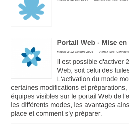
FAQ
Fichiers
Foire aux probl
Foire aux quest
Formations
Portail Web - Mise e
Formulaire
Modifié le
22 Octobre 2025
Portail Web
,
Configura
Gestion des pr
Il est possible d'active
Gestion des req
Web, soit celui des tuile
groupe
L'activation du mode mo
groupes
certaines modifications et préparations, 
IA
équipes visibles sur le portail Web de l
Import
les différents modes, les avantages ains
Importation-Dat
place et comment s'y préparer.
Incident
inter équipe