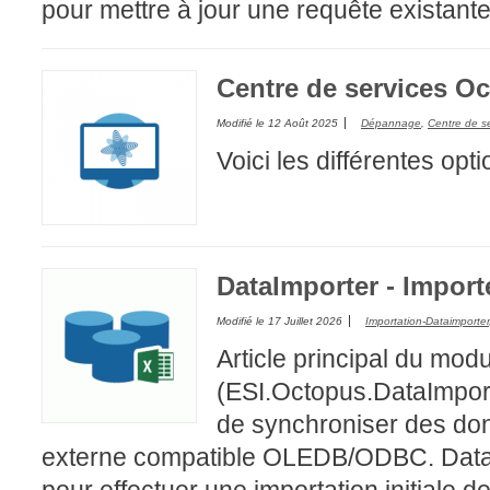
pour mettre à jour une requête existante 
Centre de services O
Modifié le
12 Août 2025
Dépannage
,
Centre de s
Voici les différentes opt
DataImporter - Impor
Modifié le
17 Juillet 2026
Importation-Dataimporter
Article principal du mo
(ESI.Octopus.DataImport
de synchroniser des do
externe compatible OLEDB/ODBC. DataImp