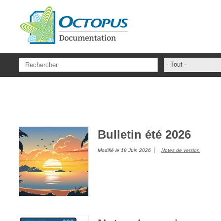
Aller au contenu principal
- Tout -
ADFS Aide Dep
administrateur
ADSIReader
Aide en ligne
Bulletin été 2026
Base de connai
Modifié le
19 Juin 2026
Notes de version
base des conna
Bonnes pratiqu
Centre de servi
champs. attribu
Changement