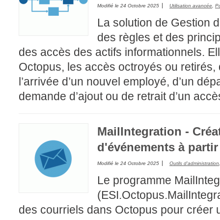
Modifié le
24 Octobre 2025
Utilisation avancée
,
Po
La solution de Gestion
des règles et des princi
des accès des actifs informationnels. El
Octopus, les accès octroyés ou retirés, 
l’arrivée d’un nouvel employé, d’un dép
demande d’ajout ou de retrait d’un accè
MailIntegration - Créa
d'événements à partir
Modifié le
24 Octobre 2025
Outils d'administration
Le programme MailInteg
(ESI.Octopus.MailIntegr
des courriels dans Octopus pour créer 