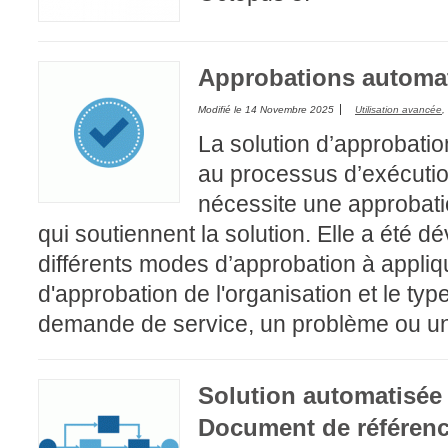
Tâches
TLS Sécurité P
Approbations automat
utilisateur
Modifié le
14 Novembre 2025
Utilisation avancée
,
utilisateurs
La solution d’approbati
Utilisation avan
au processus d’exécutio
Utilisation initial
nécessite une approbatio
Utilisation inter
qui soutiennent la solution. Elle a été 
Webinaires
différents modes d’approbation à appliq
Webtech
d'approbation de l'organisation et le ty
WMI
demande de service, un problème ou 
Solution automatisée 
Document de référen