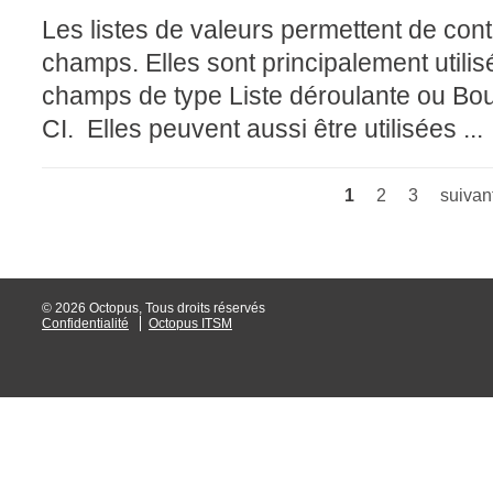
Les listes de valeurs permettent de contr
Tâches
champs. Elles sont principalement utilis
TLS Sécurité P
champs de type Liste déroulante ou Bout
utilisateur
CI. Elles peuvent aussi être utilisées ...
utilisateurs
Utilisation avan
1
2
3
suivant
Utilisation initial
Pages
Utilisation inter
Webinaires
Webtech
© 2026 Octopus, Tous droits réservés
Confidentialité
Octopus ITSM
WMI