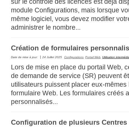
sur le contrôle des licences est déjà dis
CI
module Configurations, mais lorsque vo
Collaboration
même logiciel, vous devez modifier votr
Comment nous j
administrer le nombre...
Configuration
Configuration E
Création de formulaires personnal
Configurations
Coup de coeur
Date de mise à jour:
24 Juillet 2025
Configurations
,
Portail Web
,
Utilisation intermédi
Lors de mise en place du portail Web, ce
courriel smtp em
de demande de service (SR) peuvent êtr
Dépannage
utilisateurs puissent placer eux-mêmes 
En construction
formulaire Web. Les formulaires créés 
Entra
personnalisés...
EntraID
Équipes non TI
État des service
Configuration de plusieurs Centres
externe