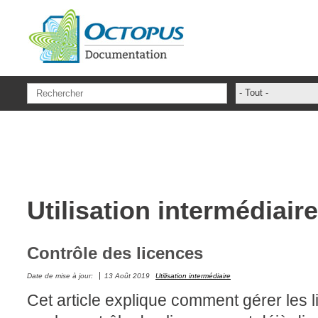
Aller au contenu principal
- Tout -
ADFS Aide Dep
administrateur
ADSIReader
Aide en ligne
Utilisation intermédiaire
Base de connai
base des conna
Bonnes pratiqu
Contrôle des licences
Centre de servi
Date de mise à jour:
13 Août 2019
Utilisation intermédiaire
champs. attribu
Cet article explique comment gérer les l
Changement