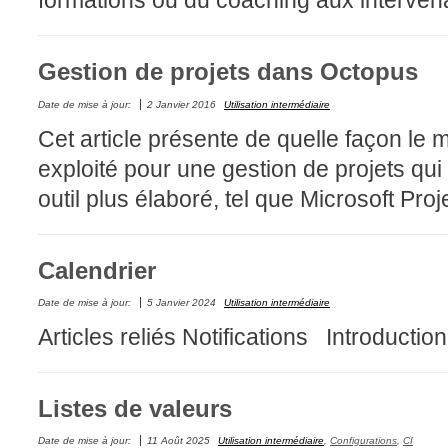
formations ou du coaching aux intervena
Outils d'adminis
permissions
Gestion de projets dans Octopus
Portail Web
Date de mise à jour:
2 Janvier 2016
Utilisation intermédiaire
Rapports & Stat
Cet article présente de quelle façon le
Relations
exploité pour une gestion de projets qui 
requêtes génér
outil plus élaboré, tel que Microsoft Proj
Résolution
rôles
Calendrier
service
sites
Date de mise à jour:
5 Janvier 2024
Utilisation intermédiaire
SLA
Articles reliés Notifications Introduction
SR
Suivi
Listes de valeurs
suivi par
Date de mise à jour:
11 Août 2025
Utilisation intermédiaire
,
Configurations
,
CI
suivi principal