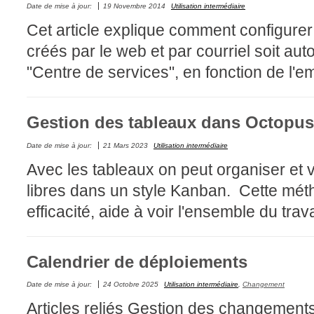
Date de mise à jour:
19 Novembre 2014
Utilisation intermédiaire
FAQ
Cet article explique comment configure
Fichiers
créés par le web et par courriel soit a
Foire aux probl
"Centre de services", en fonction de l'e
Foire aux quest
Formations
Gestion des tableaux dans Octopus
Formulaire
Gestion des pr
Date de mise à jour:
21 Mars 2023
Utilisation intermédiaire
Gestion des req
Avec les tableaux on peut organiser et v
groupe
libres dans un style Kanban. Cette méth
groupes
efficacité, aide à voir l'ensemble du trav
IA
Import
Calendrier de déploiements
Importation-Dat
Date de mise à jour:
24 Octobre 2025
Utilisation intermédiaire
,
Changement
Incident
Articles reliés Gestion des changement
inter équipe