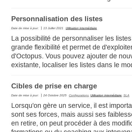
interéquipe
Interne
Personnalisation des listes
ITIL®
Date de mise à jour:
13 Juillet 2021
Utilisation intermédiaire
Journée Utilisa
La possibilité de personnaliser les listes
JUO
grande flexibilité et permet de d'exploit
KB
d'Octopus. Vous pouvez ajouter de nouvel
Locaux
existante, localiser les listes dans le mo
Loi25 Quebec S
M'inscrire au se
Cibles de prise en charge
MailIntegration
Mobile Octopus
Date de mise à jour:
24 Octobre 2025
Configurations
,
Utilisation intermédiaire
,
SLA
niveaux
Lorsqu'on gère un service, il est import
Notes de versio
sont ses forces, mais aussi ses faibless
Octopus 5
en retire, on peut procéder à des modifi
Octopus 7