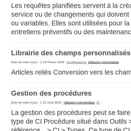
Les requêtes planifiées servent à la c
permissions
service ou de changements qui doivent êt
Portail Web
ou variables. Elles sont utilisées pour la
Rapports & Stat
entretiens préventifs ou des maintenanc
Relations
requêtes génér
Librairie des champs personnalisés
Résolution
rôles
Date de mise à jour:
24 Février 2026
Configurations
,
Utilisation intermédiaire
service
Articles reliés Conversion vers les ch
sites
SLA
Gestion des procédures
SR
Date de mise à jour:
11 Août 2025
Utilisation intermédiaire
,
CI
Suivi
La gestion des procédures peut se faire 
suivi par
type de CI Procédure situé dans Outils
suivi principal
référence... > CI > Types. Ce type de CI fa
Tâches