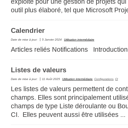
exploité pour une gestion de projets qui 
Collaboration
outil plus élaboré, tel que Microsoft Proj
Comment nous j
Configuration
Calendrier
Configuration E
Configurations
Date de mise à jour:
5 Janvier 2024
Utilisation intermédiaire
Articles reliés Notifications Introduction
Coup de coeur
courriel smtp em
Dépannage
Listes de valeurs
En construction
Date de mise à jour:
11 Août 2025
Utilisation intermédiaire
,
Configurations
,
CI
Entra
Les listes de valeurs permettent de contr
EntraID
champs. Elles sont principalement utilis
Équipes non TI
champs de type Liste déroulante ou Bout
État des service
CI. Elles peuvent aussi être utilisées ...
externe
FAQ