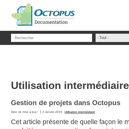
Aller au contenu principal
- Tout -
administrateur
ADSIReader
Aide en ligne
Base de connai
Utilisation intermédiaire
base des conna
Bonnes pratiqu
Centre de servi
Gestion de projets dans Octopus
champs. attribu
Date de mise à jour:
2 Janvier 2016
Utilisation intermédiaire
Changement
Cet article présente de quelle façon le
CI