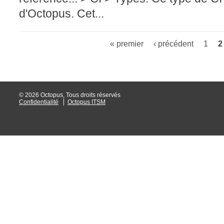
d'Octopus. Cet...
TLS Sécurité P
utilisateur
« premier
‹ précédent
1
2
utilisateurs
Pages
Utilisation avan
Utilisation initial
Utilisation inter
© 2026 Octopus, Tous droits réservés
Confidentialité
Octopus ITSM
Webinaires
Webtech
WMI