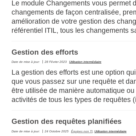
Le module Changements vous permet d'in
Interne
changements de façon centralisée, prem
ITIL®
amélioration de votre gestion des cha
Journée Utilisa
référentiel ITIL, tous les changements s
JUO
KB
Gestion des efforts
Locaux
Loi25 Quebec S
Date de mise à jour:
28 Février 2023
Utilisation intermédiaire
M'inscrire au se
La gestion des efforts est une option qu
MailIntegration
que vous passez sur une requête et dans
Mobile Octopus
être utilisée de manière automatique ou
niveaux
activités de tous les types de requêtes (
Notes de versio
Octopus 5
Gestion des requêtes planifiées
Octopus 7
Date de mise à jour:
24 Octobre 2025
Équipes non TI
,
Utilisation intermédiaire
Outils d'adminis