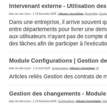
Intervenant externe - Utilisation de
Fichiers
Foire aux probl
Date de mise à jour:
19 Novembre 2025
Utilisation intermédiaire
,
Portail Web
,
Config
Foire aux quest
Dans une entreprise, il arrive souvent q
Formations
entre départements pour livrer une de
Formulaire
aux utilisateurs n'ayant pas de compte 
Gestion des pr
des tâches afin de participer à l'exécut
Gestion des req
groupe
Module Configurations | Gestion de
groupes
Date de mise à jour:
11 Août 2025
Configurations
,
Utilisation intermédiaire
,
CI
IA
Articles reliés Gestion des contrats de 
Import
Importation-Dat
Incident
Gestion des changements - Module
inter équipe
Date de mise à jour:
19 Novembre 2025
Configurations
,
Utilisation intermédiaire
,
Cha
interéquipe