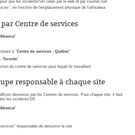
our que les incidents/SR créés par le web et par courriel soit
CI
ces", en fonction de l'emplacement physique de l'utilisateur.
Collaboration
 par Centre de services
Comment nous joindre
Configuration
éférence
"
Configuration EntraID
Configurations
xistant à "
Centre de services - Québec
"
 - Toronto
"
Coup de coeur
ion du centre de services pour lequel ils travaillent
courriel smtp email
Dépannage
oupe responsable à chaque site
En construction
difices desservis par les Centres de services. Pour chaque site, il faut
Entra
ter les incidents/SR.
EntraID
éférence
"
Équipes non TI
État des services / Status
services" responsable de desservir le site
externe