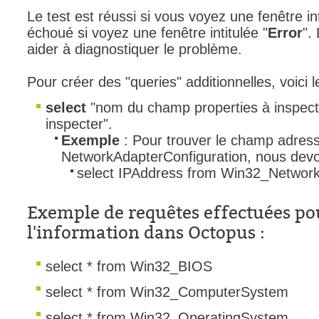
Le test est réussi si vous voyez une fenêtre int
interéquipe
échoué si voyez une fenêtre intitulée "
Error
".
Interne
aider à diagnostiquer le problème.
ITIL®
Pour créer des "queries" additionnelles, voici 
Journée Utilisa
JUO
select
"nom du champ properties à inspec
inspecter".
KB
Exemple
: Pour trouver le champ adress
Locaux
NetworkAdapterConfiguration, nous devo
Loi25 Quebec S
select IPAddress from Win32_Network
M'inscrire au se
Exemple de requêtes effectuées po
MailIntegration
l'information dans Octopus :
Mobile Octopus
niveaux
select * from Win32_BIOS
Notes de versio
select * from Win32_ComputerSystem
Octopus 5
select * from Win32_OperatingSystem
Octopus 7