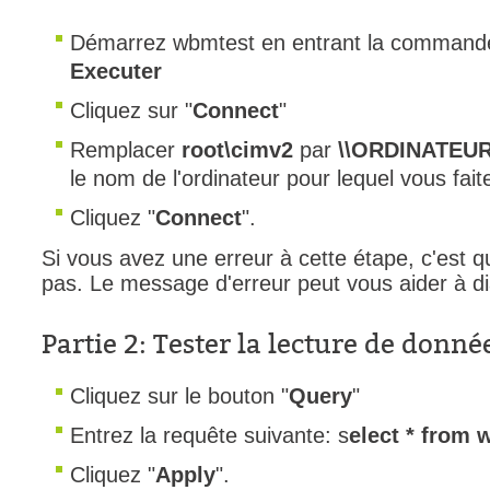
FAQ
Démarrez wbmtest en entrant la comman
Fichiers
Executer
Foire aux probl
Cliquez sur "
Connect
"
Foire aux quest
Remplacer
root\cimv2
par
\\ORDINATEUR\
Formations
le nom de l'ordinateur pour lequel vous faite
Formulaire
Cliquez "
Connect
".
Gestion des pr
Gestion des req
Si vous avez une erreur à cette étape, c'est 
pas. Le message d'erreur peut vous aider à d
groupe
groupes
Partie 2: Tester la lecture de donné
IA
Import
Cliquez sur le bouton "
Query
"
Importation-Dat
Entrez la requête suivante: s
elect * from
Incident
Cliquez "
Apply
".
inter équipe