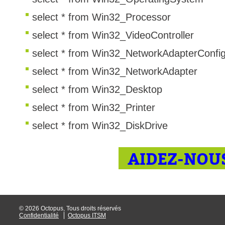
Outils d'adminis
select * from Win32_Processor
permissions
select * from Win32_VideoController
Portail Web
select * from Win32_NetworkAdapterConfig
Rapports & Stat
select * from Win32_NetworkAdapter
Relations
select * from Win32_Desktop
requêtes génér
Résolution
select * from Win32_Printer
rôles
select * from Win32_DiskDrive
service
sites
AIDEZ-NOUS
SLA
SR
Suivi
© 2026 Octopus, Tous droits réservés
suivi par
Confidentialité
Octopus ITSM
suivi principal