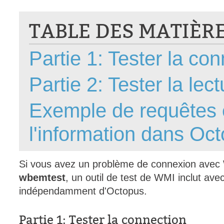
CI
TABLE DES MATIÈR
Collaboration
Comment nous j
Partie 1: Tester la co
Configuration
Configuration E
Partie 2: Tester la le
Configurations
Coup de coeur
Exemple de requêtes e
courriel smtp em
l'information dans Oct
Dépannage
En construction
Entra
Si vous avez un problème de connexion avec 
EntraID
wbemtest
, un outil de test de WMI inclut a
indépendamment d'Octopus.
Équipes non TI
État des service
Partie 1: Tester la connection
externe