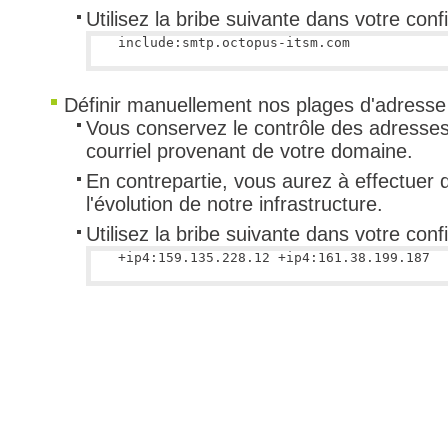
Utilisez la bribe suivante dans votre confi
FAQ
Fichiers
Foire aux probl
Définir manuellement nos plages d'adresse
Foire aux quest
Vous conservez le contrôle des adresses
Formations
courriel provenant de votre domaine.
Formulaire
En contrepartie, vous aurez à effectuer d
l'évolution de notre infrastructure.
Gestion des pr
Utilisez la bribe suivante dans votre confi
Gestion des req
groupe
groupes
IA
Import
Importation-Dat
Incident
inter équipe