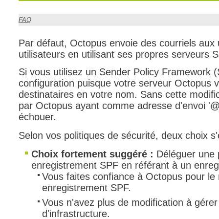
CI
FAQ
Collaboration
Comment nous j
Par défaut, Octopus envoie des courriels aux 
utilisateurs en utilisant ses propres serveurs
Configuration
Configuration E
Si vous utilisez un Sender Policy Framework 
configuration puisque votre serveur Octopus v
Configurations
destinataires en votre nom. Sans cette modific
Coup de coeur
par Octopus ayant comme adresse d'envoi '
courriel smtp em
échouer.
Dépannage
Selon vos politiques de sécurité, deux choix s'
En construction
Choix fortement suggéré :
Déléguer une p
Entra
enregistrement SPF en référant à un enre
EntraID
Vous faites confiance à Octopus pour le 
Équipes non TI
enregistrement SPF.
État des service
Vous n'avez plus de modification à gére
d'infrastructure.
externe