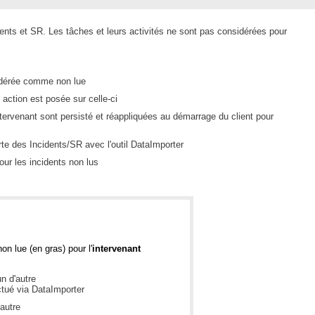
CI
ents et SR. Les tâches et leurs activités ne sont pas considérées pour
Collaboration
Comment nous joindre
Configuration
sidérée comme non lue
Configuration EntraID
 action est posée sur celle-ci
tervenant sont persisté et réappliquées au démarrage du client pour
Configurations
Coup de coeur
te des Incidents/SR avec l'outil DataImporter
courriel smtp email
our les incidents non lus
Dépannage
En construction
Entra
EntraID
on lue (en gras) pour l'
intervenant
Équipes non TI
n d'autre
État des services / Status
ctué via DataImporter
'autre
externe