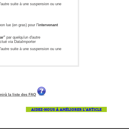
d'autre suite à une suspension ou une
FAQ
Fichiers
Foire aux problèmes
on lue (en gras) pour l
'intervenant
Foire aux questions
par"
par quelqu'un d'autre
Formations
ectué via DataImporter
d'autre suite à une suspension ou une
Formulaire
Gestion des problèmes
Gestion des requêtes
groupe
groupes
IA
nirà la liste des FAQ
Import
AIDEZ-NOUS À AMÉLIORER L’ARTICLE
Importation-Dataimporter
Incident
inter équipe