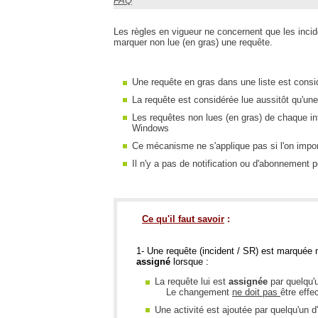
FAQ
Les règles en vigueur ne concernent que les incid
marquer non lue (en gras) une requête.​
Une requête en gras dans une liste est con
La requête est considérée lue aussitôt qu'une
Les requêtes non lues (en gras) de chaque in
Windows
Ce mécanisme ne s'applique pas si l'on impor
Il n'y a pas de notification ou d'abonnement p
Ce qu'il faut savoir
:
1- Une requête (incident / SR) est marquée n
assigné
lorsque :
La requête lui est
assignée
par quelqu'u
Le changement
ne doit pas
être effe
Une activité est ajoutée par quelqu'un d